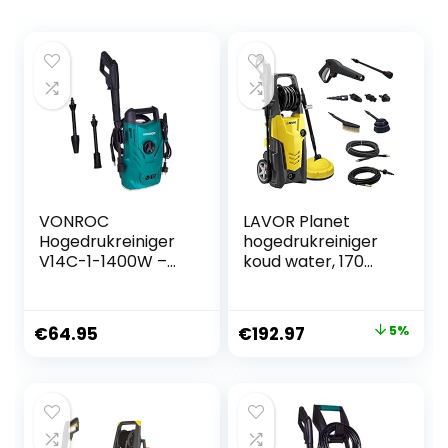
VONROC
LAVOR Planet
Hogedrukreiniger
hogedrukreiniger
V14C-1-1400W –
koud water, 170
110 bar – 390 l/h –
bar, zwart-geel
Compact – Incl.
5m slang,
Oorspronkelijke
Huidige
€
64.95
€
192.97
5%
spuitstukken en
prijs
prijs
accessoires
was:
is:
€202.90.
€192.97.