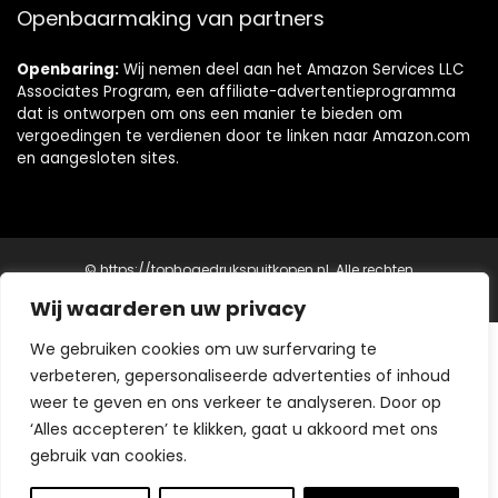
Openbaarmaking van partners
Openbaring:
Wij nemen deel aan het Amazon Services LLC
Associates Program, een affiliate-advertentieprogramma
dat is ontworpen om ons een manier te bieden om
vergoedingen te verdienen door te linken naar Amazon.com
en aangesloten sites.
© https://tophogedrukspuitkopen.nl. Alle rechten
voorbehouden.
Wij waarderen uw privacy
Krachtige Reiniging voor Alle Buitenruimtes
We gebruiken cookies om uw surfervaring te
verbeteren, gepersonaliseerde advertenties of inhoud
Reinigingsapparatuur
weer te geven en ons verkeer te analyseren. Door op
Top Hogedrukspuit Kopen
- Voor ultieme reinigingskracht
‘Alles accepteren’ te klikken, gaat u akkoord met ons
Top Schoonmaak Kopen
- Complementeer je
gebruik van cookies.
schoonmaakset
Buitenproducten